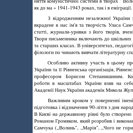
няття комуністичної системи в творах " Воли
як до­ ма » 1941-1943 роках, так і в еміграції.
З відродженням незалежної України з'я
вкрадене в нас ім'я та творчість Уласа Са
статті, журнали-уривки з його творів, вчен
Твори письменника включають до шкільних 
та старших класах. В університетах, педагогі
філологи по­ чинають вивчати літературну с
Особливо активну участь в цьому проце
України та її Рівненська організація, Рівнен
професором Борисом Степанишиним. Коо
роботи в масштабах України взяв на себе
Академії Наук України академік Микола Жул
Важливим кроком у поверненні імені У
підготовка і відзначення 90-літгя з дня наро
В Києві на державному рівні було створено
Романом Громяком, який розробив і виконав
Самчука („Волинь", „Марія", „Чого не горит