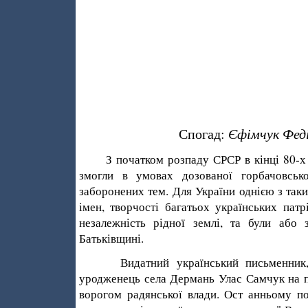
Єфімчук Феді
Спогад:
З початком розпаду СРСР в кінці 80-х р
змогли в умовах дозованої горбачовсько
заборонених тем. Для України однією з так
імен, творчості багатьох українських патр
незалежність рідної землі, та були або 
Батьківщині.
Видатний український письменник, пуб
уродженець села Дермань Улас Самчук на п
ворогом радянської влади. Ост анньому по