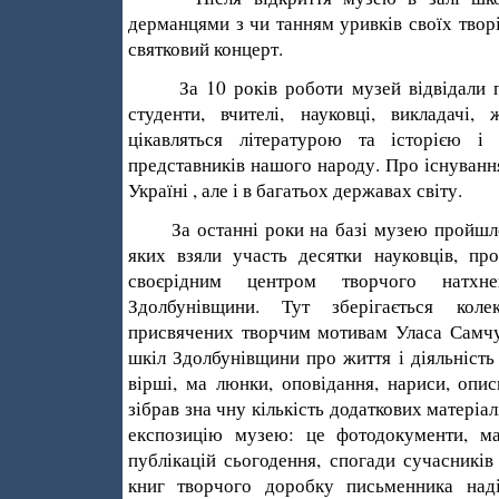
дерманцями з чи танням уривків своїх твор
святковий концерт.
За 10 років роботи музей відвідали по­
студенти, вчителі, науковці, викладачі,
цікавляться літературою та історією і
представників нашого народу. Про існуванн
Україні , але і в багатьох державах світу.
За останні роки на базі музею пройшло 
яких взяли участь десятки науковців, прос
своєрідним центром творчого натхн
Здолбунівщини. Тут зберігається коле
присвячених творчим мотивам Уласа Самчук
шкіл Здолбунівщини про життя і діяльність
вірші, ма люнки, оповідання, нариси, опи
зібрав зна чну кількість додаткових матері
експозицію музею: це фотодокументи, ма
публікацій сьогодення, спогади сучасників
книг творчого доробку письменника наді