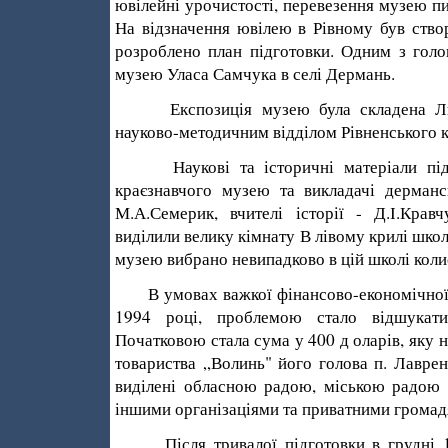
ювілейні урочистості, перевезення музею п
На відзначення ювілею в Рівному був ство
розроблено план підготовки. Одним з голо
музею Уласа Самчука в селі Дермань.
Експозиція музею була складена Лю
науково-методичним відділом Рівненського 
Наукові та історичні матеріали підіб
краєзнавчого музею та викладачі дерман
М.А.Семерик, вчителі історії - Д.І.Кра
виділили велику кімнату В лівому крилі шко
музею вибрано невипадко­во в цій школі кол
В умовах важкої фінансово-економічної к
1994 році, проблемою стало відшукати
Початковою стала сума у 400 д оларів, яку на
товариства „Волинь" його голова п. Лавре
виділені обласною радою, міською радою 
іншими організаціями та приватними громад
Після тривалої підготовки в грудні 19