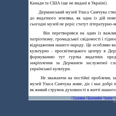
Канади та США (ще не видані в Україні).
Дерманський музей Уласа Самчука створю
до видатного земляка, як одна із дій пов
сьогодні музей пе реріс статут літературно-
Він перетворився на один із важливих
патріотизму, громадської свідомості і гіднос
відродження нашего народу. Це особливо ва
культурно - просвітнецького центру в Дер
формуванню тут гуртка видатних предс
закріплення за Дерманем заслуженої сл
української культури.
Не зважаючи на постійні проблеми, за­ 
музей Уласа Самчука живе, діє і має добрі
як живий струмок духовності в житті нашого
/
Головна
/
Біографія
/
Книги
/
C