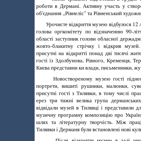
роботи в Дермані. Активну участь у ство
об'єднання „Рівнеліс" та Рівненський худо
Урочисте відкриття музею відбулося 12 л
голова оргкомітету по відзначенню 90-літ
області заступник голови обласної держадмі
жовто-блакитну стрічку і відкрив музей
присутні на відкритті понад дві тисячі жит
гості із Здолбунова, Рівного, Кременця, Те
Києва представни ки влади, письменники, жу
Новоствореному музею гості піднесли 
портрети, вишиті рушники, малюнки, сув
присутні гості з Тилявки, в тому числі пр
ерез три тижні велика група дерманських
відвідали музей в Тилявці і представили дл
музичну програмну композицію про Україну
шлях та літературну творчість. Між пра
Тилявки і Дерманя були встановлені нові куль
Після відкриття музею в залі школи