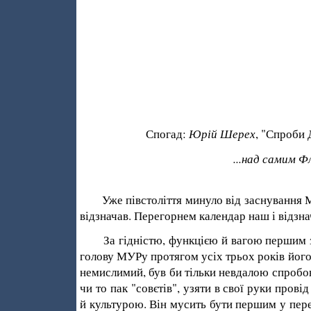
Юрій Шерех
Спогад:
, "Спроби 
...над самим Ф
Уже півстоліття минуло від заснування МУ
відзначав. Перегорнем календар наш і відзна
За гідністю, функцією й вагою першим з
голову МУРу протягом усіх трьох років його
немислимий, був би тільки невдалою спробою
чи то пак "совєтів", узяти в свої руки пров
й культурою. Він мусить бути першим у пер