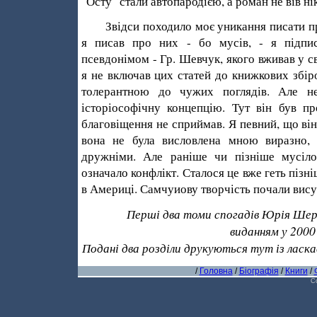
"Осту" стали автопародією, а роман не вів ні
Звідси походило моє уникання писати про
я писав про них - бо мусів, - я підпис
псевдонімом - Гр. Шевчук, якого вживав у с
я не включав цих статей до книжкових збі
толерантною до чужих поглядів. Але н
історіософічну концепцію. Тут він був пр
благовіщення не сприймав. Я певний, що ві
вона не була висловлена мною виразно,
дружніми. Але раніше чи пізніше мусіло
означало конфлікт. Сталося це вже геть пізні
в Америці. Самчуиову творчість почали вису
Перші два томи спогадів Юрія Шерех
виданням у 2000 
Подані два розділи друкуються тут із ласка
/
Головна
/
Біографія
/
Книги
/
C