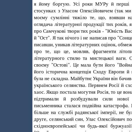
я йому боргую. Усі роки МУРу й перші 
стосунках з Уласом Олексійовичем (так ми 
моєму сумлінні тяжіло те, що, взявши н
оглядача літературної продукції тих років, 
про Самчукові твори тих років - "Юність Ва
й "Ост". Я так нічого і не написав про "Сонц
писавши, уникав літературних оцінок, обме
про те, що це, мовляв, фрагменти літо
літературного стилю та мистецької ваги. 
своєму "Остові". Це мала бути його "Война
його історична концепція Сходу Европи й 
була не складна. Майбутнє України він бачив 
українського селянства. Первнем Росії й сх
хаос. Якщо постала могутня Росія, то це вона
підтримали й розбудували сили нової 
письменника сталася подвійна катастрофа. 
більше на службі радянської імперії, не бу
друге, селянський син, Улас Олексійович по
східноєвропейської чи будь-якої буржуазії